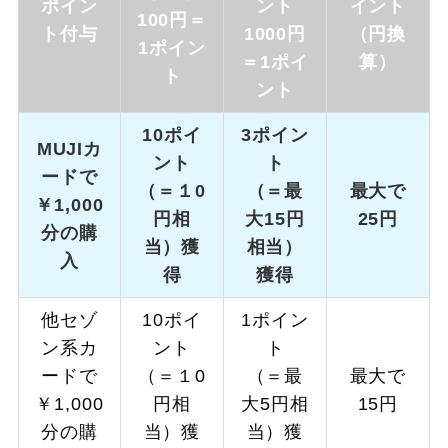
ポイン
ント
イント
100円＝
ト付与
1000円
（円換
1ポイン
＝1ポイ
算）
ト
ント
10ポイ
3ポイン
MUJIカ
ント
ト
ードで
（＝１0
（＝最
最大で
￥1,000
円相
大15円
25円
分の購
当）獲
相当）
入
得
獲得
他セゾ
10ポイ
1ポイン
ン系カ
ント
ト
ードで
（＝１0
（＝最
最大で
￥1,000
円相
大5円相
15円
分の購
当）獲
当）獲