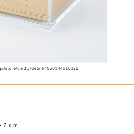
/ja/store/cmdty/detail/4550344510322
さ７ｃｍ