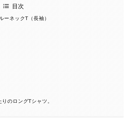
目次
ルーネックT（長袖）
。
たりのロングTシャツ。