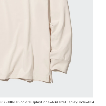
33037-000/00?colorDisplayCode=63&sizeDisplayCode=004